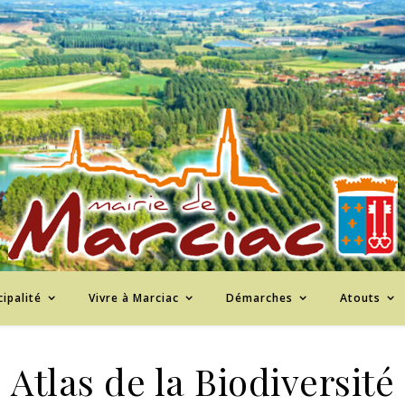
ipalité
Vivre à Marciac
Démarches
Atouts
Atlas de la Biodiversité