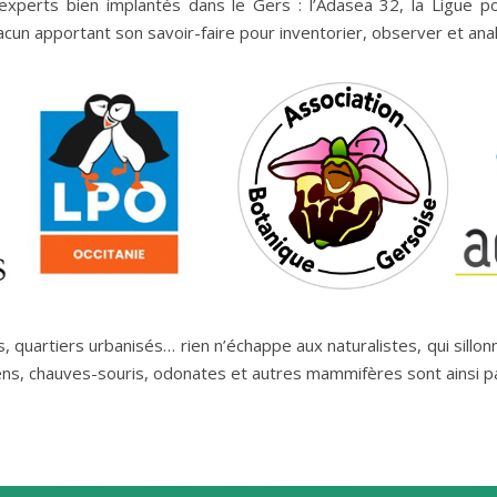
xperts bien implantés dans le Gers : l’Adasea 32, la Ligue po
un apportant son savoir-faire pour inventorier, observer et analy
, quartiers urbanisés… rien n’échappe aux naturalistes, qui sill
iens, chauves-souris, odonates et autres mammifères sont ainsi pa